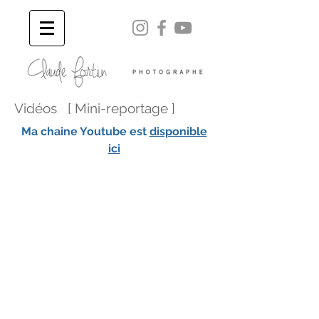
Vidéos [ Mini-reportage ]
Ma chaine Youtube est
disponible
ici
Le Colibri à gorge rubis
La
Minute
Nature
ayant
comme
sujet
le
Colibri.
Un