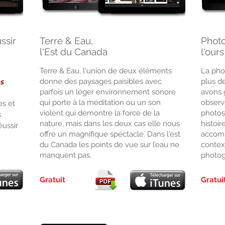
ssir
Terre & Eau,
Photo
l'Est du Canada
l'our
Terre & Eau, l'union de deux éléments
La pho
donne des paysages paisibles avec
plus d
os
parfois un léger environnement sonore
avons g
qui porte à la méditation ou un son
observ
es et
violent qui démontre la force de la
photos
s
nature, mais dans les deux cas elle nous
histoir
éussir
offre un magnifique spectacle. Dans l'est
accomp
du Canada les points de vue sur l’eau ne
contex
manquent pas.
photog
Gratuit
Gratui