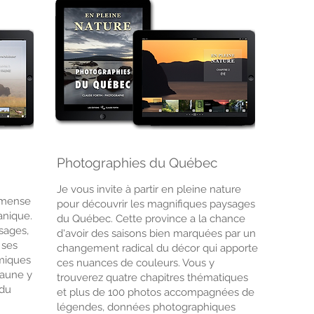
Photographies du Québec
Je vous invite à partir en pleine nature
mmense
pour découvrir les magnifiques paysages
canique.
du Québec. Cette province a la chance
sages,
d'avoir des saisons bien marquées par un
 ses
changement radical du décor qui apporte
miques
ces nuances de couleurs. Vous y
faune y
trouverez quatre chapitres thématiques
 du
et plus de 100 photos accompagnées de
légendes, données photographiques