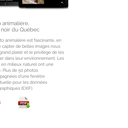
 animalière,
s noir du Québec
to animalière est fascinante, en
e capter de belles images nous
rand plaisir et le privilège de les
er dans leur environnement. Les
 en milieux naturel ont une
e, Plus de 50 photos
agnées d'une fenêtre
tuelle pour les données
raphiques (EXIF).
t