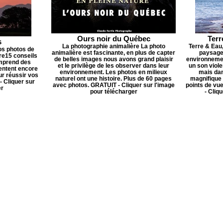
Ours noir du Québec
Terr
s
La photographie animalière La photo
Terre & Eau
os photos de
animalière est fascinante, en plus de capter
paysages
re15 conseils
de belles images nous avons grand plaisir
environnemen
omprend des
et le privilège de les observer dans leur
un son viole
entent encore
environnement. Les photos en milieux
mais dan
ur réussir vos
naturel ont une histoire. Plus de 60 pages
magnifique 
- Cliquer sur
avec photos. GRATUIT - Cliquer sur l'image
points de vu
er
pour télécharger
- Cliq