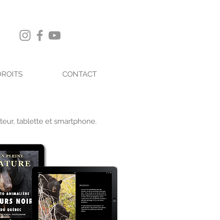
DROITS
CONTACT
teur, tablette et smartphone.