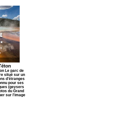
Téton
ton Le parc de
re situé sur un
ons d'étranges
onnu pour ses
ues (geysers
otos du Grand
uer sur l'image