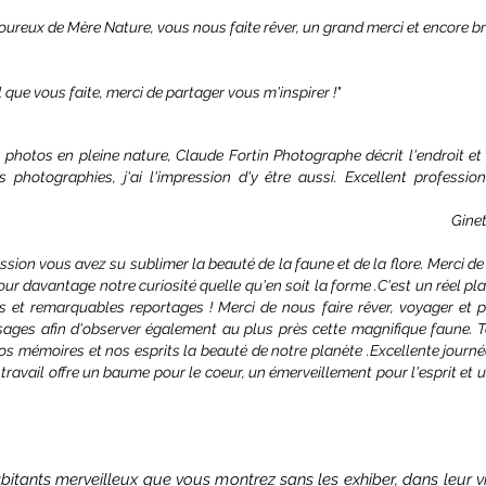
reux de Mère Nature, vous nous faite rêver, un grand merci et encore bra
l que vous faite, merci de partager vous m'inspirer !"
s photos en pleine nature, Claude Fortin Photographe décrit l'endroit e
 photographies, j'ai l'impression d'y être aussi. Excellent profession
Gine
sion vous avez su sublimer la beauté de la faune et de la flore. Merci de
our davantage notre curiosité quelle qu'en soit la forme .C'est un réel pl
s et remarquables reportages ! Merci de nous faire rêver, voyager et
sages afin d'observer également au plus près cette magnifique faune. 
os mémoires et nos esprits la beauté de notre planète .Excellente journ
e travail offre un baume pour le coeur, un émerveillement pour l'esprit et
bitants merveilleux que vous montrez sans les exhiber, dans leur v