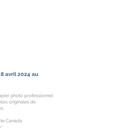
 8 avril 2024 au
apier photo professionnel
os originales de
us.
oste Canada
ac