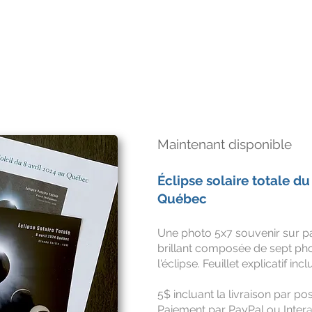
Maintenant disponible
Éclipse solaire totale du
Québec
Une photo 5x7 souvenir sur
p
brillant
composée de sept phot
l'éclipse. Feuillet explicatif incl
5$ incluant la livraison par p
Paiement par PayPal ou Inter