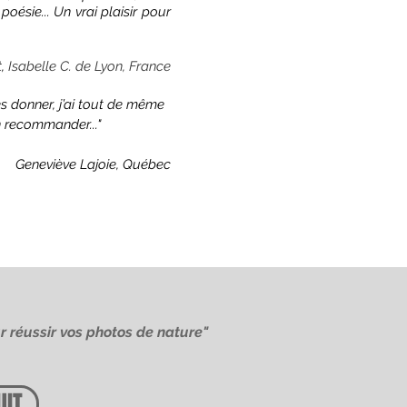
oésie... Un vrai plaisir pour
t,
Isabelle C. de Lyon, France
es donner, j’ai tout de même
n recommander..."
Geneviève Lajoie, Québec
r réussir vos photos de nature"
UIT